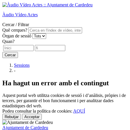
Àudio
Vídeo
Actes
Cercar / Filtrar
Què cerques?
Òrgan de sessió
Quan?
Cercar
Sessions
-
Ha hagut un error amb el contingut
Aquest portal web utilitza cookies de sessió i d’anàlisis, pròpies i de
tercers, per garantir el bon funcionament i per analitzar dades
estadístiques del web.
Podeu consultar la política de cookies:
AQUÍ
Rebutjar
Acceptar
Ajuntament de Cardedeu