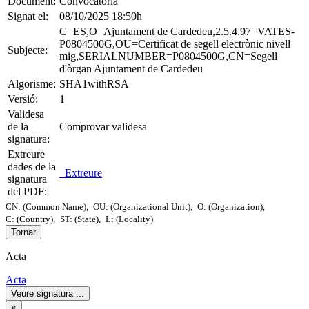
Document:
Convocatòria
Signat el:
08/10/2025 18:50h
C=ES,O=Ajuntament de Cardedeu,2.5.4.97=VATES-
P0804500G,OU=Certificat de segell electrònic nivell
Subjecte:
mig,SERIALNUMBER=P0804500G,CN=Segell
d'òrgan Ajuntament de Cardedeu
Algorisme:
SHA1withRSA
Versió:
1
Validesa
de la
Comprovar validesa
signatura:
Extreure
dades de la
Extreure
signatura
del PDF:
CN: (Common Name),
OU: (Organizational Unit),
O: (Organization),
C: (Country),
ST: (State),
L: (Locality)
Tornar
Acta
Acta
Veure signatura
...
×