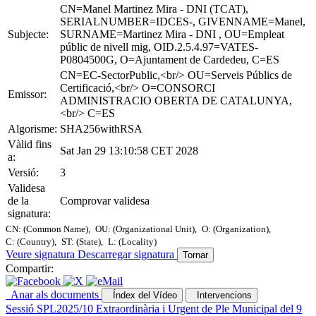
CN=Manel Martinez Mira - DNI (TCAT),
SERIALNUMBER=IDCES-, GIVENNAME=Manel,
Subjecte:
SURNAME=Martinez Mira - DNI , OU=Empleat
públic de nivell mig, OID.2.5.4.97=VATES-
P0804500G, O=Ajuntament de Cardedeu, C=ES
CN=EC-SectorPublic,<br/> OU=Serveis Públics de
Certificació,<br/> O=CONSORCI
Emissor:
ADMINISTRACIO OBERTA DE CATALUNYA,
<br/> C=ES
Algorisme:
SHA256withRSA
Vàlid fins
Sat Jan 29 13:10:58 CET 2028
a:
Versió:
3
Validesa
de la
Comprovar validesa
signatura:
CN: (Common Name),
OU: (Organizational Unit),
O: (Organization),
C: (Country),
ST: (State),
L: (Locality)
Veure signatura
Descarregar signatura
Tornar
Compartir:
Anar als documents
Índex del Vídeo
Intervencions
Sessió SPL2025/10 Extraordinària i Urgent de Ple Municipal del 9