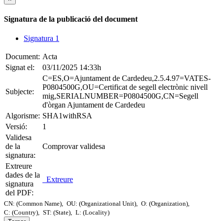
Signatura de la publicació del document
Signatura 1
Document:
Acta
Signat el:
03/11/2025 14:33h
C=ES,O=Ajuntament de Cardedeu,2.5.4.97=VATES-
P0804500G,OU=Certificat de segell electrònic nivell
Subjecte:
mig,SERIALNUMBER=P0804500G,CN=Segell
d'òrgan Ajuntament de Cardedeu
Algorisme:
SHA1withRSA
Versió:
1
Validesa
de la
Comprovar validesa
signatura:
Extreure
dades de la
Extreure
signatura
del PDF:
CN: (Common Name),
OU: (Organizational Unit),
O: (Organization),
C: (Country),
ST: (State),
L: (Locality)